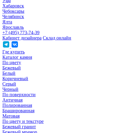
Уфа
Хабаровск
Чебоксары
Челябинск
Ялта
Ярославль
+7 (495) 773-74-39
Кабинет дизайнера
Склад онлайн
Где купить
Каталог камня
По цвету
Бежевый
Белый
Коричневый
Серый
Черный
По поверхности
Античная
Полированная
Брашированная
Матовая
По цвету и текстуре
Бежевый гранит
Бежевый мрамор