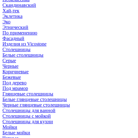
Скандинавский
Хай-тек
Эклетика
Эко
Этнический
По применению
Фасадный
Изделия из Vicostone
Столешницы
Белые столешницы
Серые
Черные
Коричневые
Бежевые
Под дерево
Под мрамор
Глянцевые столешницы
Белые глянцевые столешницы
Черные глянцевые столешницы
Столешницы для ванной
Столешницы с мойкой
Столешницы для кухни
Мойки
Белые мойки