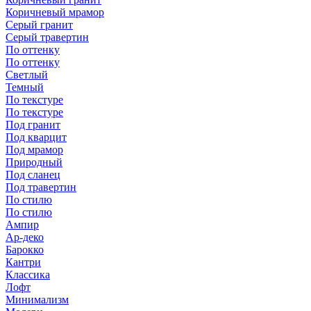
Коричневый мрамор
Серый гранит
Серый травертин
По оттенку
По оттенку
Светлый
Темный
По текстуре
По текстуре
Под гранит
Под кварцит
Под мрамор
Природный
Под сланец
Под травертин
По стилю
По стилю
Ампир
Ар-деко
Барокко
Кантри
Классика
Лофт
Минимализм