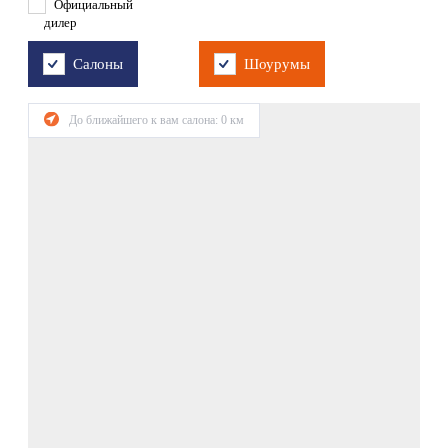
Официальный
дилер
Салоны
Шоурумы
До ближайшего к вам салона:
0
км