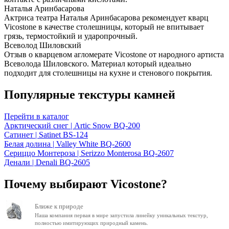
Наталья Аринбасарова
Актриса театра Наталья Аринбасарова рекомендует кварц
Vicostone в качестве столешницы, который не впитывает
грязь, термостойкий и ударопрочный.
Всеволод Шиловский
Отзыв о кварцевом агломерате Vicostone от народного артиста
Всеволода Шиловского. Материал который идеально
подходит для столешницы на кухне и стенового покрытия.
Популярные текстуры камней
Перейти в каталог
Арктический снег | Artic Snow BQ-200
Сатинет | Satinet BS-124
Белая долина | Valley White BQ-2600
Сериццо Монтероза | Serizzo Monterosa BQ-2607
Денали | Denali BQ-2605
Почему выбирают Vicostone?
Ближе к природе
Наша компания первая в мире запустила линейку уникальных текстур,
полностью имитирующих природный камень.