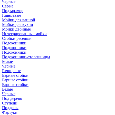
Черные
Серые
Под мрамор
Глянцевые
Мойки для ванной
Мойки для кухни
Мойки двойные
Интегрированные мойки
Стойки ресепшн
Подоконники
Подоконники
Подоконники
Подоконники-столешницы
Белые
Черные
Глянцевые
Барные стойки
Барные стойки
Барные стойки
Белые
Черные
Под дерево
Ступени
Поддоны
Фартуки