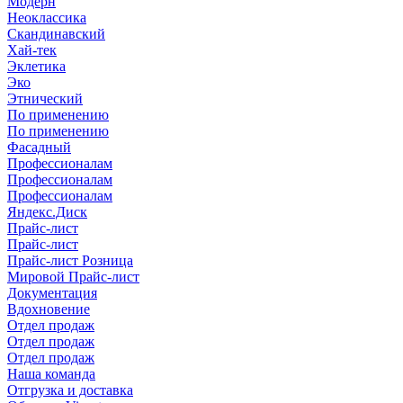
Модерн
Неоклассика
Скандинавский
Хай-тек
Эклетика
Эко
Этнический
По применению
По применению
Фасадный
Профессионалам
Профессионалам
Профессионалам
Яндекс.Диск
Прайс-лист
Прайс-лист
Прайс-лист Розница
Мировой Прайс-лист
Документация
Вдохновение
Отдел продаж
Отдел продаж
Отдел продаж
Наша команда
Отгрузка и доставка