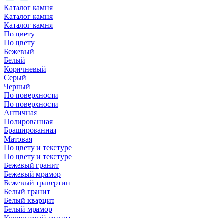
Каталог камня
Каталог камня
Каталог камня
По цвету
По цвету
Бежевый
Белый
Коричневый
Серый
Черный
По поверхности
По поверхности
Античная
Полированная
Брашированная
Матовая
По цвету и текстуре
По цвету и текстуре
Бежевый гранит
Бежевый мрамор
Бежевый травертин
Белый гранит
Белый кварцит
Белый мрамор
Коричневый гранит