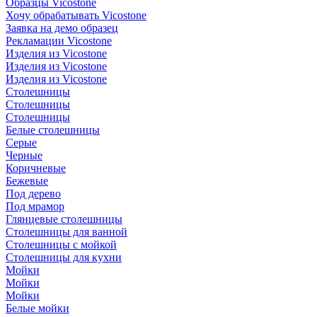
Образцы Vicostone
Хочу обрабатывать Vicostone
Заявка на демо образец
Рекламации Vicostone
Изделия из Vicostone
Изделия из Vicostone
Изделия из Vicostone
Столешницы
Столешницы
Столешницы
Белые столешницы
Серые
Черные
Коричневые
Бежевые
Под дерево
Под мрамор
Глянцевые столешницы
Столешницы для ванной
Столешницы с мойкой
Столешницы для кухни
Мойки
Мойки
Мойки
Белые мойки