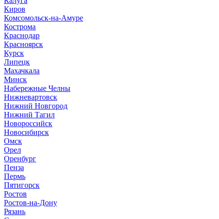
Калуга
Киров
Комсомольск-на-Амуре
Кострома
Краснодар
Красноярск
Курск
Липецк
Махачкала
Минск
Набережные Челны
Нижневартовск
Нижний Новгород
Нижний Тагил
Новороссийск
Новосибирск
Омск
Орел
Оренбург
Пенза
Пермь
Пятигорск
Ростов
Ростов-на-Дону
Рязань