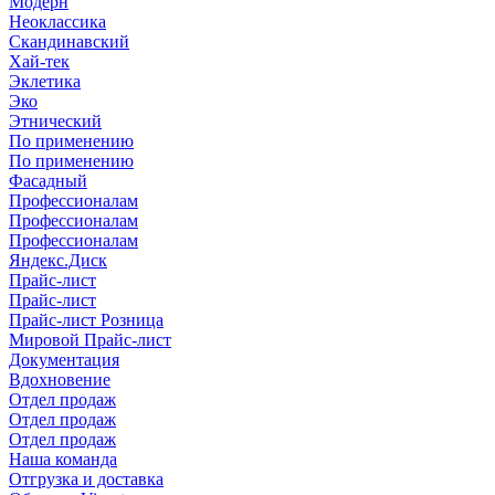
Модерн
Неоклассика
Скандинавский
Хай-тек
Эклетика
Эко
Этнический
По применению
По применению
Фасадный
Профессионалам
Профессионалам
Профессионалам
Яндекс.Диск
Прайс-лист
Прайс-лист
Прайс-лист Розница
Мировой Прайс-лист
Документация
Вдохновение
Отдел продаж
Отдел продаж
Отдел продаж
Наша команда
Отгрузка и доставка