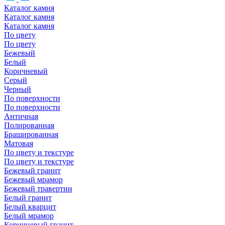
Каталог камня
Каталог камня
Каталог камня
По цвету
По цвету
Бежевый
Белый
Коричневый
Серый
Черный
По поверхности
По поверхности
Античная
Полированная
Брашированная
Матовая
По цвету и текстуре
По цвету и текстуре
Бежевый гранит
Бежевый мрамор
Бежевый травертин
Белый гранит
Белый кварцит
Белый мрамор
Коричневый гранит