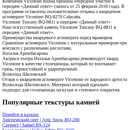
Компания Vicostone Russia приняла очередное участие в
передаче «Дачный ответ» (запись от 25 февраля 2018 года). В
программе оставлены положительные отзывы о кварцевом
агломерате Vicostone BQ-8270 Calacatta.
Vicostone Tuscany BQ-8811 в передаче «Дачный ответ»
Наш искусственный камень Vicostone Tuscany BQ-8811 в
передаче «Дачный ответ».
Преимущества кварцевого агломерата перед мрамором
Сравнение агломерата Vicostone с натуральным мрамором при
контакте с различными кислотами.
Наталья Аринбасарова
Актриса театра Наталья Аринбасарова рекомендует кварц
Vicostone в качестве столешницы, который не впитывает
грязь, термостойкий и ударопрочный.
Всеволод Шиловский
Отзыв о кварцевом агломерате Vicostone от народного артиста
Всеволода Шиловского. Материал который идеально
подходит для столешницы на кухне и стенового покрытия.
Популярные текстуры камней
Перейти в каталог
Арктический снег | Artic Snow BQ-200
Сатинет | Satinet BS-124