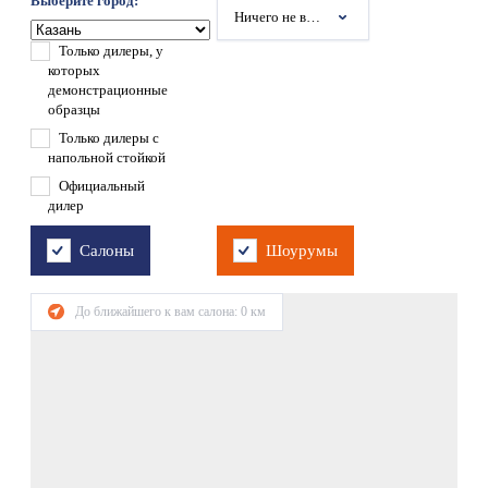
Выберите город:
Ничего не выбрано
Только дилеры, у
которых
демонстрационные
образцы
Только дилеры с
напольной стойкой
Официальный
дилер
Салоны
Шоурумы
До ближайшего к вам салона:
0
км