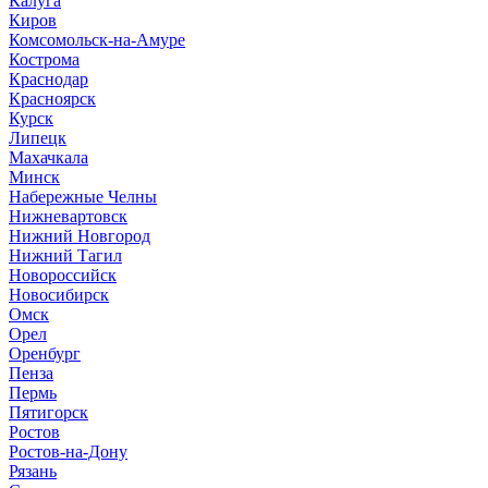
Калуга
Киров
Комсомольск-на-Амуре
Кострома
Краснодар
Красноярск
Курск
Липецк
Махачкала
Минск
Набережные Челны
Нижневартовск
Нижний Новгород
Нижний Тагил
Новороссийск
Новосибирск
Омск
Орел
Оренбург
Пенза
Пермь
Пятигорск
Ростов
Ростов-на-Дону
Рязань