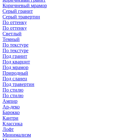
Коричневый мрамор
Серый гранит
Серый травертин
По оттенку
По оттенку
Светлый
Темный
По текстуре
По текстуре
Под гранит
Под кварцит
Под мрамор
Природный
Под сланец
Под травертин
По стилю
По стилю
Ампир
Ар-деко
Барокко
Кантри
Классика
Лофт
Минимализм