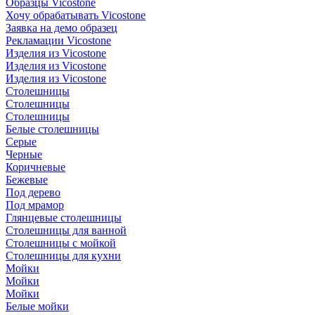
Образцы Vicostone
Хочу обрабатывать Vicostone
Заявка на демо образец
Рекламации Vicostone
Изделия из Vicostone
Изделия из Vicostone
Изделия из Vicostone
Столешницы
Столешницы
Столешницы
Белые столешницы
Серые
Черные
Коричневые
Бежевые
Под дерево
Под мрамор
Глянцевые столешницы
Столешницы для ванной
Столешницы с мойкой
Столешницы для кухни
Мойки
Мойки
Мойки
Белые мойки