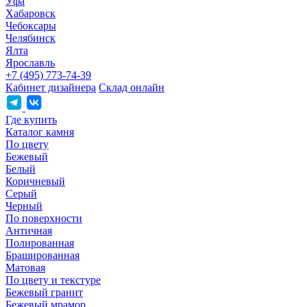
Уфа
Хабаровск
Чебоксары
Челябинск
Ялта
Ярославль
+7 (495) 773-74-39
Кабинет дизайнера
Склад онлайн
Где купить
Каталог камня
По цвету
Бежевый
Белый
Коричневый
Серый
Черный
По поверхности
Античная
Полированная
Брашированная
Матовая
По цвету и текстуре
Бежевый гранит
Бежевый мрамор