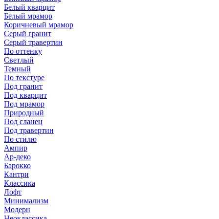
Белый кварцит
Белый мрамор
Коричневый мрамор
Серый гранит
Серый травертин
По оттенку
Светлый
Темный
По текстуре
Под гранит
Под кварцит
Под мрамор
Природный
Под сланец
Под травертин
По стилю
Ампир
Ар-деко
Барокко
Кантри
Классика
Лофт
Минимализм
Модерн
Неоклассика