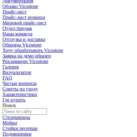
Документация
Облако Vicostone
Прайс-лист
Прайс-лист розница
Мировой прайс-лист
Отдел продаж
Наша команда
Отгрузка и доставка
Образцы Vicostone
Хочу обрабатывать Vicostone
Заявка на демо образец
Рекламации Vicostone
Галерея
Визуализатор
FAQ
Частые вопросы
Советы по уходу
Характеристики
Где купить
Поиск
Столешницы
Мойки
Стойки ресепшн
Подоконники