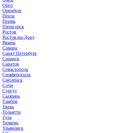
Орел
Оренбург
Пенза
Пермь
Пятигорск
Ростов
Ростов-на-Дону
Рязань
Самара
Санкт Петербург
Саранск
Саратов
Севастополь
Симферополь
Смоленск
Сочи
Сургут
Сызрань
Тамбов
Тверь
Тольятти
Тула
Тюмень
Ульяновск