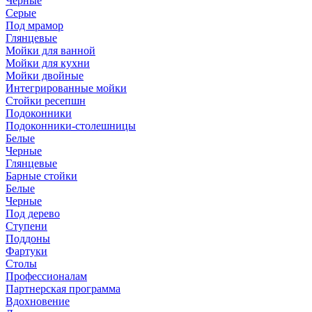
Черные
Серые
Под мрамор
Глянцевые
Мойки для ванной
Мойки для кухни
Мойки двойные
Интегрированные мойки
Стойки ресепшн
Подоконники
Подоконники-столешницы
Белые
Черные
Глянцевые
Барные стойки
Белые
Черные
Под дерево
Ступени
Поддоны
Фартуки
Столы
Профессионалам
Партнерская программа
Вдохновение