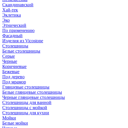
Скандинавский
Хай-тек
Эклетика
Эко
Этнический
По применению
Фасадный
Изделия из Vicostone
Столешницы
Белые столешницы
Серые
Черные
Коричневые
Бежевые
Под дерево
Под мрамор
Глянцевые столешницы
Белые глянцевые столешницы
Черные глянцевые столешницы
Столешницы для ванной
Столешницы с мойкой
Столешницы для кухни
Мойки
Белые мойки