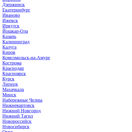
Дзержинск
Екатеринбург
Иваново
Ижевск
Иркутск
Йошкар-Ола
Казань
Калининград
Калуга
Киров
Комсомольск-на-Амуре
Кострома
Краснодар
Красноярск
Курск
Липецк
Махачкала
Минск
Набережные Челны
Нижневартовск
Нижний Новгород
Нижний Тагил
Новороссийск
Новосибирск
Омск