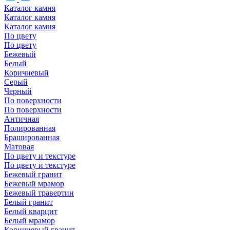
Каталог камня
Каталог камня
Каталог камня
По цвету
По цвету
Бежевый
Белый
Коричневый
Серый
Черный
По поверхности
По поверхности
Античная
Полированная
Брашированная
Матовая
По цвету и текстуре
По цвету и текстуре
Бежевый гранит
Бежевый мрамор
Бежевый травертин
Белый гранит
Белый кварцит
Белый мрамор
Коричневый гранит