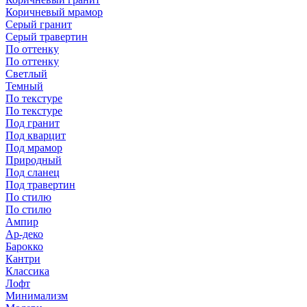
Коричневый мрамор
Серый гранит
Серый травертин
По оттенку
По оттенку
Светлый
Темный
По текстуре
По текстуре
Под гранит
Под кварцит
Под мрамор
Природный
Под сланец
Под травертин
По стилю
По стилю
Ампир
Ар-деко
Барокко
Кантри
Классика
Лофт
Минимализм