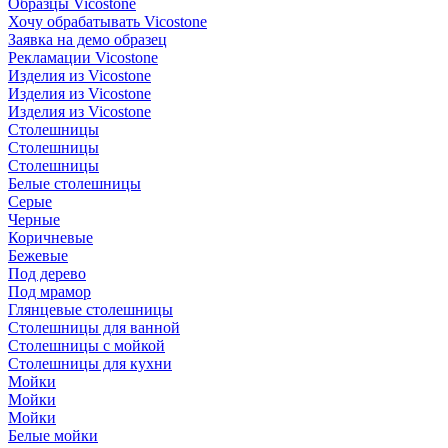
Образцы Vicostone
Хочу обрабатывать Vicostone
Заявка на демо образец
Рекламации Vicostone
Изделия из Vicostone
Изделия из Vicostone
Изделия из Vicostone
Столешницы
Столешницы
Столешницы
Белые столешницы
Серые
Черные
Коричневые
Бежевые
Под дерево
Под мрамор
Глянцевые столешницы
Столешницы для ванной
Столешницы с мойкой
Столешницы для кухни
Мойки
Мойки
Мойки
Белые мойки