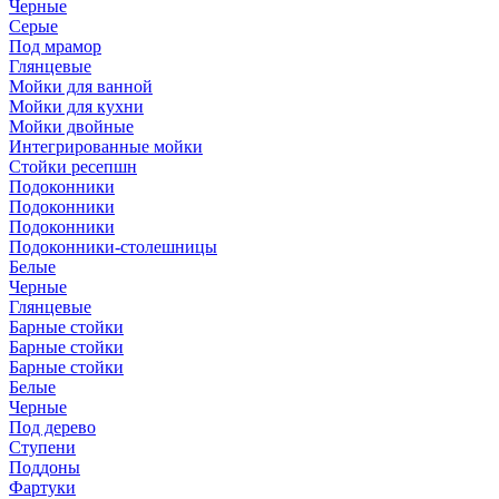
Черные
Серые
Под мрамор
Глянцевые
Мойки для ванной
Мойки для кухни
Мойки двойные
Интегрированные мойки
Стойки ресепшн
Подоконники
Подоконники
Подоконники
Подоконники-столешницы
Белые
Черные
Глянцевые
Барные стойки
Барные стойки
Барные стойки
Белые
Черные
Под дерево
Ступени
Поддоны
Фартуки