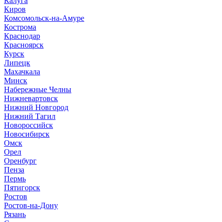
Калуга
Киров
Комсомольск-на-Амуре
Кострома
Краснодар
Красноярск
Курск
Липецк
Махачкала
Минск
Набережные Челны
Нижневартовск
Нижний Новгород
Нижний Тагил
Новороссийск
Новосибирск
Омск
Орел
Оренбург
Пенза
Пермь
Пятигорск
Ростов
Ростов-на-Дону
Рязань