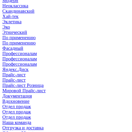
Модерн
Неоклассика
Скандинавский
Хай-тек
Эклетика
Эко
Этнический
По применению
По применению
Фасадный
Профессионалам
Профессионалам
Профессионалам
Яндекс.Диск
Прайс-лист
Прайс-лист
Прайс-лист Розница
Мировой Прайс-лист
Документация
Вдохновение
Отдел продаж
Отдел продаж
Отдел продаж
Наша команда
Отгрузка и доставка