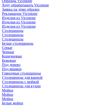
Образцы Vicostone
Хочу обрабатывать Vicostone
Заявка на демо образец
Рекламации Vicostone
Изделия из Vicostone
Изделия из Vicostone
Изделия из Vicostone
Столешницы
Столешницы
Столешницы
Белые столешницы
Серые
Черные
Коричневые
Бежевые
Под дерево
Под мрамор
Глянцевые столешницы
Столешницы для ванной
Столешницы с мойкой
Столешницы для кухни
Мойки
Мойки
Мойки
Белые мойки