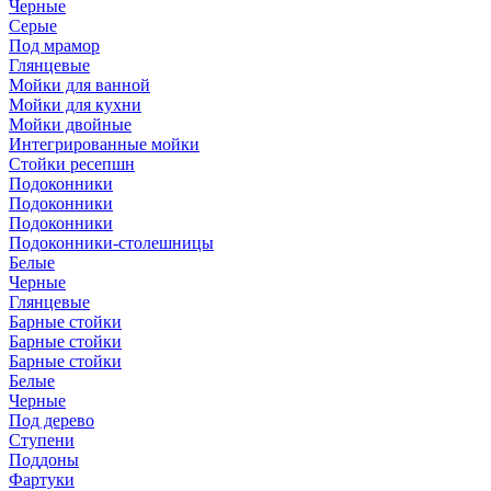
Черные
Серые
Под мрамор
Глянцевые
Мойки для ванной
Мойки для кухни
Мойки двойные
Интегрированные мойки
Стойки ресепшн
Подоконники
Подоконники
Подоконники
Подоконники-столешницы
Белые
Черные
Глянцевые
Барные стойки
Барные стойки
Барные стойки
Белые
Черные
Под дерево
Ступени
Поддоны
Фартуки