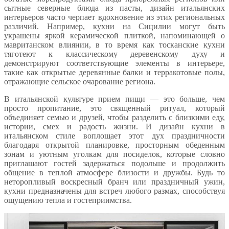
сытные северные блюда из пасты, дизайн итальянских
интерьеров часто черпает вдохновение из этих региональных
различий. Например, кухни на Сицилии могут быть
украшены яркой керамической плиткой, напоминающей о
мавританском влиянии, в то время как тосканские кухни
тяготеют к классическому деревенскому духу и
демонстрируют соответствующие элементы в интерьере,
такие как открытые деревянные балки и терракотовые полы,
отражающие сельское очарование региона.
В итальянской культуре прием пищи — это больше, чем
просто пропитание, это священный ритуал, который
объединяет семью и друзей, чтобы разделить с близкими еду,
истории, смех и радость жизни. И дизайн кухни в
итальянском стиле воплощает этот дух праздничности
благодаря открытой планировке, просторным обеденным
зонам и уютным уголкам для посиделок, которые словно
приглашают гостей задержаться подольше и продолжить
общение в теплой атмосфере близости и дружбы. Будь то
неторопливый воскресный бранч или праздничный ужин,
кухни предназначены для встреч любого размах, способствуя
ощущению тепла и гостеприимства.