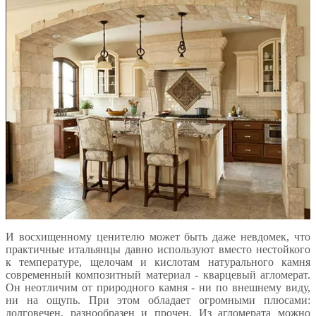
И восхищенному ценителю может быть даже невдомек, что
практичные итальянцы давно используют вместо нестойкого
к температуре, щелочам и кислотам натурального камня
современный композитный материал - кварцевый агломерат.
Он неотличим от природного камня - ни по внешнему виду,
ни на ощупь. При этом обладает огромными плюсами:
долговечен, разнообразен и прочен. Из агломерата можно