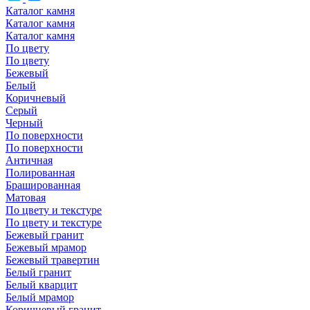
Каталог камня
Каталог камня
Каталог камня
По цвету
По цвету
Бежевый
Белый
Коричневый
Серый
Черный
По поверхности
По поверхности
Античная
Полированная
Брашированная
Матовая
По цвету и текстуре
По цвету и текстуре
Бежевый гранит
Бежевый мрамор
Бежевый травертин
Белый гранит
Белый кварцит
Белый мрамор
Коричневый гранит