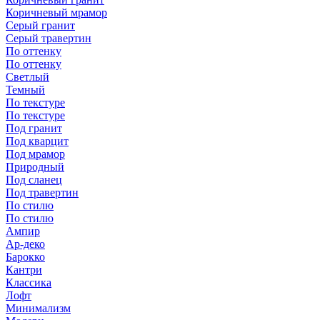
Коричневый мрамор
Серый гранит
Серый травертин
По оттенку
По оттенку
Светлый
Темный
По текстуре
По текстуре
Под гранит
Под кварцит
Под мрамор
Природный
Под сланец
Под травертин
По стилю
По стилю
Ампир
Ар-деко
Барокко
Кантри
Классика
Лофт
Минимализм