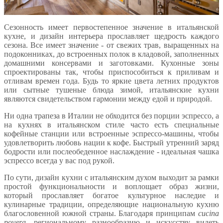
Сезонность имеет первостепенное значение в итальянской
кухне, и дизайн интерьера прославляет щедрость каждого
сезона. Все имеет значение - от свежих трав, выращенных на
подоконниках, до встроенных полок в кладовой, заполненных
домашними консервами и заготовками. Кухонные зоны
спроектированы так, чтобы приспособиться к приливам и
отливам времен года. Будь то яркие цвета летних продуктов
или сытные тушеные блюда зимой, итальянские кухни
являются свидетельством гармонии между едой и природой.
Ни одна трапеза в Италии не обходится без порции эспрессо, а
на кухнях в итальянском стиле часто есть специальные
кофейные станции или встроенные эспрессо-машины, чтобы
удовлетворить любовь нации к кофе. Быстрый утренний заряд
бодрости или послеобеденное наслаждение - идеальная чашка
эспрессо всегда у вас под рукой.
По сути, дизайн кухни с итальянским духом выходит за рамки
простой функциональности и воплощает образ жизни,
который прославляет богатое культурное наследие и
кулинарные традиции, определяющие национальную кухню
благословенной южной страны. Благодаря принципам
cucina
povera
, региональному разнообразию и искусству видеть