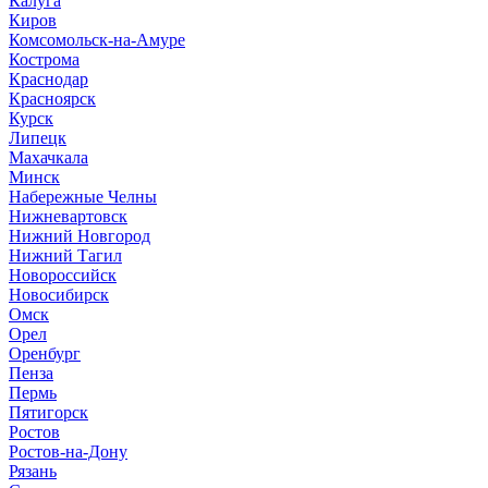
Калуга
Киров
Комсомольск-на-Амуре
Кострома
Краснодар
Красноярск
Курск
Липецк
Махачкала
Минск
Набережные Челны
Нижневартовск
Нижний Новгород
Нижний Тагил
Новороссийск
Новосибирск
Омск
Орел
Оренбург
Пенза
Пермь
Пятигорск
Ростов
Ростов-на-Дону
Рязань