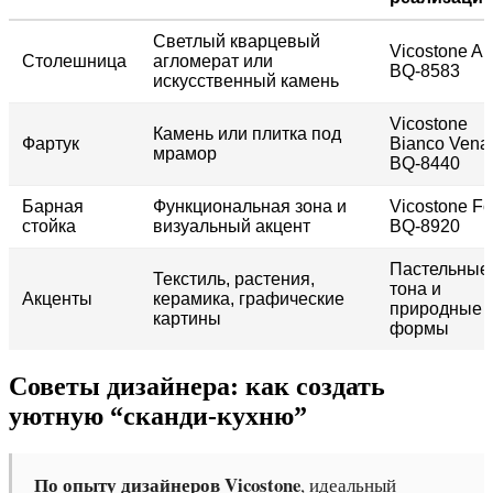
Светлый кварцевый
Vicostone A
Столешница
агломерат или
BQ-8583
искусственный камень
Vicostone
Камень или плитка под
Фартук
Bianco Vena
мрамор
BQ-8440
Барная
Функциональная зона и
Vicostone Fo
стойка
визуальный акцент
BQ-8920
Пастельные
Текстиль, растения,
тона и
Акценты
керамика, графические
природные
картины
формы
Советы дизайнера: как создать
уютную “сканди-кухню”
По опыту дизайнеров Vicostone
, идеальный