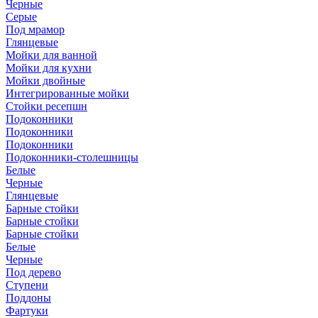
Черные
Серые
Под мрамор
Глянцевые
Мойки для ванной
Мойки для кухни
Мойки двойные
Интегрированные мойки
Стойки ресепшн
Подоконники
Подоконники
Подоконники
Подоконники-столешницы
Белые
Черные
Глянцевые
Барные стойки
Барные стойки
Барные стойки
Белые
Черные
Под дерево
Ступени
Поддоны
Фартуки