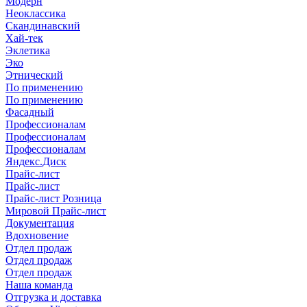
Модерн
Неоклассика
Скандинавский
Хай-тек
Эклетика
Эко
Этнический
По применению
По применению
Фасадный
Профессионалам
Профессионалам
Профессионалам
Яндекс.Диск
Прайс-лист
Прайс-лист
Прайс-лист Розница
Мировой Прайс-лист
Документация
Вдохновение
Отдел продаж
Отдел продаж
Отдел продаж
Наша команда
Отгрузка и доставка