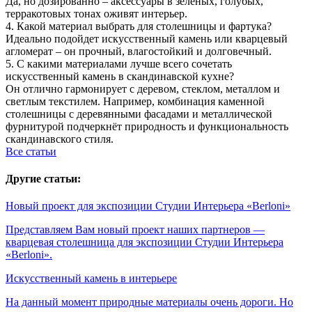
Да, но дозированно – аксессуары в зеленых, голубых,
терракотовых тонах оживят интерьер.
4. Какой материал выбрать для столешницы и фартука?
Идеально подойдет искусственный камень или кварцевый
агломерат – он прочный, влагостойкий и долговечный.
5. С какими материалами лучше всего сочетать
искусственный камень в скандинавской кухне?
Он отлично гармонирует с деревом, стеклом, металлом и
светлым текстилем. Например, комбинация каменной
столешницы с деревянными фасадами и металлической
фурнитурой подчеркнёт природность и функциональность
скандинавского стиля.
Все статьи
Другие статьи:
Новый проект для экспозиции Студии Интерьера «Berloni»
Представляем Вам новый проект наших партнеров —
кварцевая столешница для экспозиции Студии Интерьера
«Berloni».
Искусственный камень в интерьере
На данный момент природные материалы очень дороги. Но