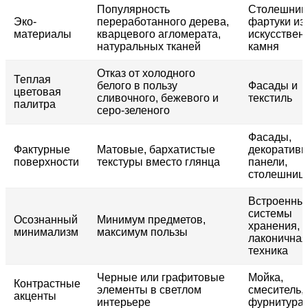
Популярность
Столешниц
Эко-
переработанного дерева,
фартуки из
материалы
кварцевого агломерата,
искусствен
натуральных тканей
камня
Отказ от холодного
Теплая
белого в пользу
Фасады и
цветовая
сливочного, бежевого и
текстиль
палитра
серо-зеленого
Фасады,
Фактурные
Матовые, бархатистые
декоратив
поверхности
текстуры вместо глянца
панели,
столешниц
Встроенны
системы
Осознанный
Минимум предметов,
хранения,
минимализм
максимум пользы
лаконичная
техника
Черные или графитовые
Мойка,
Контрастные
элементы в светлом
смеситель,
акценты
интерьере
фурнитура