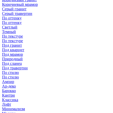
Коричневый мрамор
Серый гранит
Серый травертин
По оттенку
По оттенку
Светлый
Темный
По текстуре
По текстуре
Под гранит
Под кварцит
Под мрамор
Природный
Под сланец
Под травертин
По стилю
По стилю
Ампир
Ар-деко
Барокко
Кантри
Классика
Лофт
Минимализм