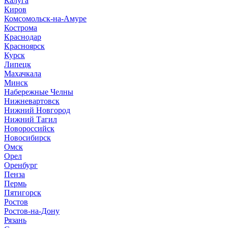
Калуга
Киров
Комсомольск-на-Амуре
Кострома
Краснодар
Красноярск
Курск
Липецк
Махачкала
Минск
Набережные Челны
Нижневартовск
Нижний Новгород
Нижний Тагил
Новороссийск
Новосибирск
Омск
Орел
Оренбург
Пенза
Пермь
Пятигорск
Ростов
Ростов-на-Дону
Рязань