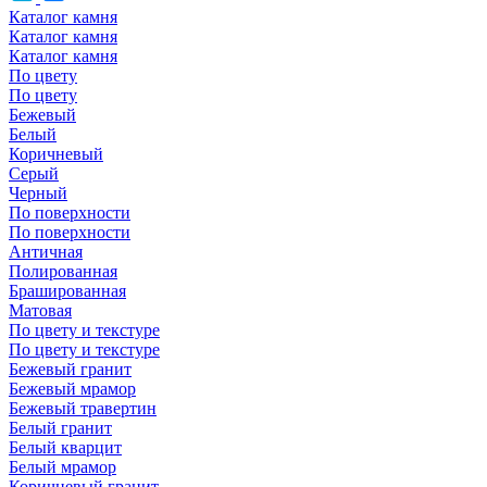
Каталог камня
Каталог камня
Каталог камня
По цвету
По цвету
Бежевый
Белый
Коричневый
Серый
Черный
По поверхности
По поверхности
Античная
Полированная
Брашированная
Матовая
По цвету и текстуре
По цвету и текстуре
Бежевый гранит
Бежевый мрамор
Бежевый травертин
Белый гранит
Белый кварцит
Белый мрамор
Коричневый гранит