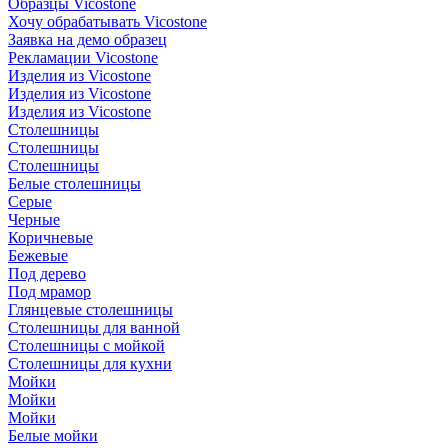
Образцы Vicostone
Хочу обрабатывать Vicostone
Заявка на демо образец
Рекламации Vicostone
Изделия из Vicostone
Изделия из Vicostone
Изделия из Vicostone
Столешницы
Столешницы
Столешницы
Белые столешницы
Серые
Черные
Коричневые
Бежевые
Под дерево
Под мрамор
Глянцевые столешницы
Столешницы для ванной
Столешницы с мойкой
Столешницы для кухни
Мойки
Мойки
Мойки
Белые мойки